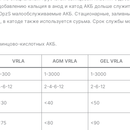
обавлению кальция в анод и катод АКБ дольше служит
. OpzS малообслуживаемые АКБ. Стационарные, заливны
 в катоде также используется сурьма. Срок службы мо
винцово-кислотных АКБ.
VRLA
AGM VRLA
GEL VRLA
1-300
1-3000
1-3000
4-6-12
2-4-6-12
2-6-12
<30
<40
<50
<75
<80
<90