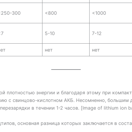
<250-300
<800
<1000
<7
5-10
7-12
нет
нет
нет
ой плотностью энергии и благодаря этому при компакт
нию с свинцово-кислотном АКБ. Несомненно, большим 
езарядки в течении 1-2 часов. [Image of lithium ion bat
типов, основная разница которых заключается в соста