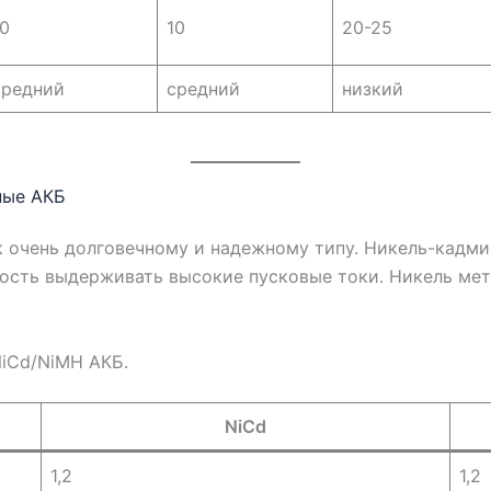
10
10
20-25
средний
средний
низкий
ные АКБ
к очень долговечному и надежному типу. Никель-кадм
ность выдерживать высокие пусковые токи. Никель ме
iCd/NiMH АКБ.
NiCd
1,2
1,2