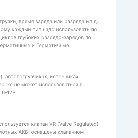
узки, время заряда или разряда и.т.д.
этому каждый тип надо использовать по
циклов глубоких разрядо-зарядов по
герметичные и Герметичные.
, автопогрузчиках, источниках
ак же не может использоваться в
6-12В.
ользуется клапан VR (Valve Regulated)
слотных АКБ, оснащены клапанном