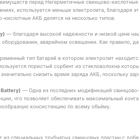
преимуществ перед Негерметичные свинцово-кислотные 
ениях, используется меньше электролита, благодаря 
-кислотные АКБ делятся на несколько типов:
y)
— благодаря высокой надежности и низкой цене на
 оборудовании, аварийном освещении. Как правило, д
еменный тип батарей в котором электролит находитс
спользуется пористый сорбент из стекловолокна кото
 значительно снизить время заряда АКБ, поскольку за
 Battery)
— Одна из последних модификаций свинцово-
анции, что позволяет обеспечивать максимальный кон
нообразную консистенцию по всему объёму.
т из специальных трубчатых свинцовых пластин с доб