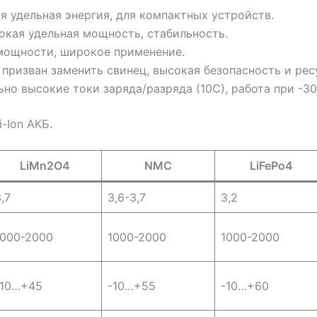
 удельная энергия, для компактных устройств.
кая удельная мощность, стабильность.
мощности, широкое применение.
призван заменить свинец, высокая безопасность и рес
но высокие токи заряда/разряда (10С), работа при -30
-Ion АКБ.
LiMn2O4
NMC
LiFePo4
,7
3,6-3,7
3,2
1000-2000
1000-2000
1000-2000
-10…+45
-10…+55
-10…+60