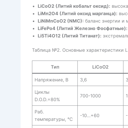
LiCoO2 (Литий кобальт оксид):
высокая
LiMn2O4 (Литий оксид марганца):
высо
LiNiMnCoO2 (NMC):
баланс энергии и 
LiFePo4 (Литий Железно Фосфатные):
Li5Ti4O12 (Литий Титанат):
экстремаль
Таблица №2. Основные характеристики Li
Тип
LiCoO2
Напряжение, В
3,6
3
Циклы
700-1000
D.O.D.=80%
Раб.
-10…+60
температуры, °C