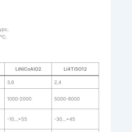
урс.
°C.
LiNiCoAlO2
Li4Ti5O12
3,6
2,4
1000-2000
5000-8000
-10…+55
-30…+45