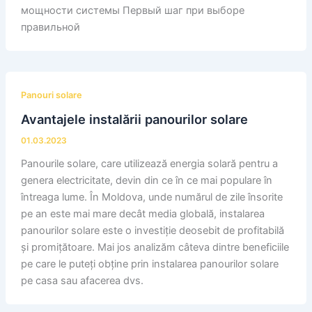
мощности системы Первый шаг при выборе
правильной
Panouri solare
Avantajele instalării panourilor solare
01.03.2023
Panourile solare, care utilizează energia solară pentru a
genera electricitate, devin din ce în ce mai populare în
întreaga lume. În Moldova, unde numărul de zile însorite
pe an este mai mare decât media globală, instalarea
panourilor solare este o investiție deosebit de profitabilă
și promițătoare. Mai jos analizăm câteva dintre beneficiile
pe care le puteți obține prin instalarea panourilor solare
pe casa sau afacerea dvs.