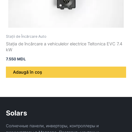
Stații de Încărcare Auto
Stația de încărcare a vehiculelor electrice Teltonica EVC 7.4
kW
7.550
MDL
Adaugă în coș
Solars
Солнечные панели, инверторы, контроллеры и