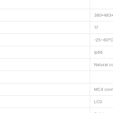
380*483*
17
-25~60
Ip66
Natural c
MC4 conn
LCD