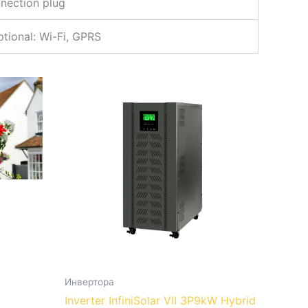
nection plug
tional: Wi-Fi, GPRS
Инвертора
Inverter InfiniSolar VII 3P9kW Hybrid