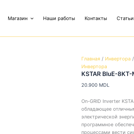
Количество
KSTAR
BluE-
Магазин
Наши работы
Контакты
Статьи
8KT-
M1
Главная
/
Инвертора
/
Инвертора
KSTAR BluE-8KT-
20.900
MDL
On-GRID Inverter KST
обладающее отличны
электрической энерг
программное обеспеч
процессами вести сис