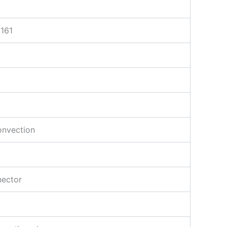
161
℃
onvection
ector