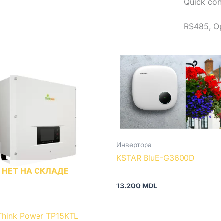
Quick con
RS485, Op
Инвертора
KSTAR BluE-G3600D
НЕТ НА СКЛАДЕ
13.200
MDL
а
 Think Power TP15KTL