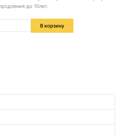
родления до 10лет.
В корзину
а