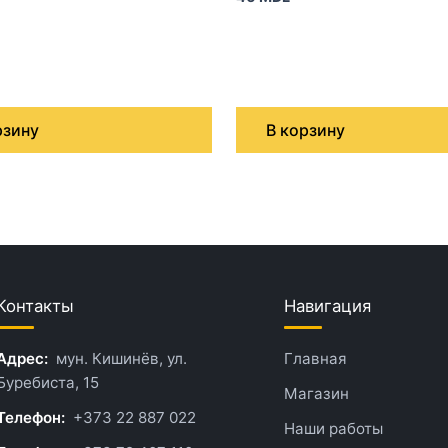
рзину
В корзину
Контакты
Навигация
Адрес:
мун. Кишинёв, ул.
Главная
Буребиста, 15
Магазин
Телефон:
+373 22 887 022
Наши работы