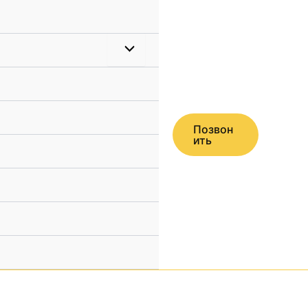
Позвон
ить