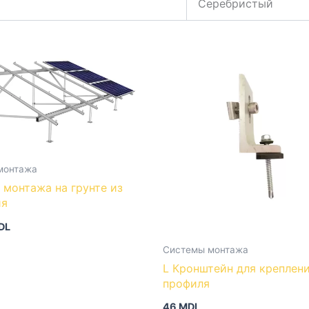
Серебристый
монтажа
жа на грунте из
ия
DL
Системы монтажа
L Кронштейн для креплен
профиля
46
MDL