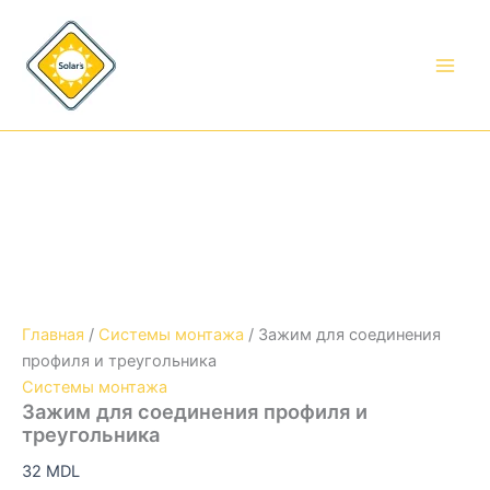
Количество
Перейти
Зажим
к
для
содержимому
соединения
профиля
и
треугольника
Главная
/
Системы монтажа
/ Зажим для соединения
профиля и треугольника
Системы монтажа
Зажим для соединения профиля и
треугольника
32
MDL