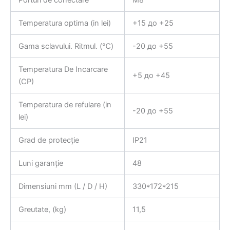
Porturi de conectare
М8
Temperatura optima (in lei)
+15 до +25
Gama sclavului. Ritmul. (℃)
-20 до +55
Temperatura De Incarcare
+5 до +45
(CP)
Temperatura de refulare (in
-20 до +55
lei)
Grad de protecție
IP21
Luni garanție
48
Dimensiuni mm (L / D / H)
330*172*215
Greutate, (kg)
11,5