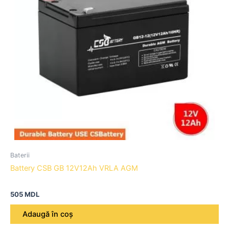
Baterii
Battery CSB GB 12V12Ah VRLA AGM
505
MDL
Adaugă în coș