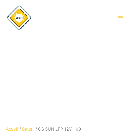
Cantitate
Treci
CS
la
SUN
conținut
LFP
12V-
100
Acasă
/
Baterii
/ CS SUN LFP 12V-100