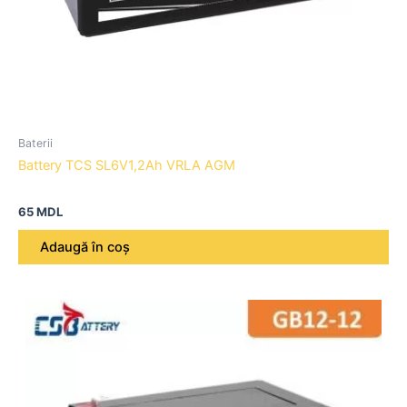
Baterii
Battery TCS SL6V1,2Ah VRLA AGM
65
MDL
Adaugă în coș