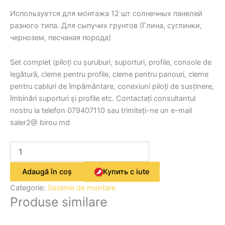
Используется для монтажа 12 шт солнечных панелей
разного типа. Для сыпучих грунтов (Глина, суглинки,
чернозем, песчаная порода)
Set complet (piloți cu șuruburi, suporturi, profile, console de
legătură, cleme pentru profile, cleme pentru panouri, cleme
pentru cabluri de împământare, conexiuni piloți de susținere,
îmbinări suporturi și profile etc. Contactați consultantul
nostru la telefon 079407110 sau trimiteți-ne un e-mail
saler2@ birou md
Adaugă în coș
Купить с iute
Categorie:
Sisteme de montare
Produse similare