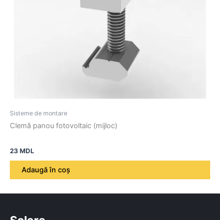
Sisteme de montare
Clemă panou fotovoltaic (mijloc)
23
MDL
Adaugă în coș