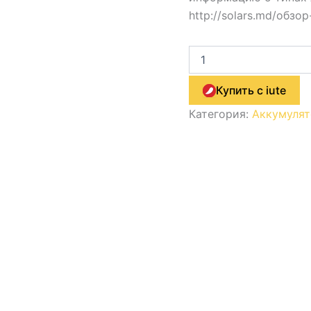
http://solars.md/обз
Купить с iute
Категория:
Аккумуля