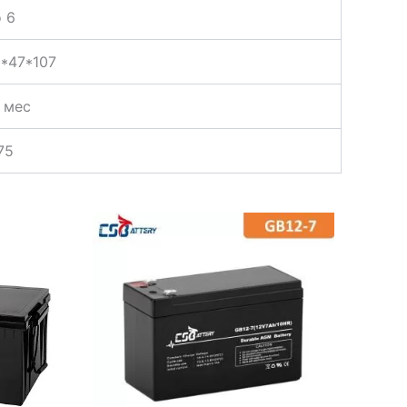
 6
*47*107
 мес
75