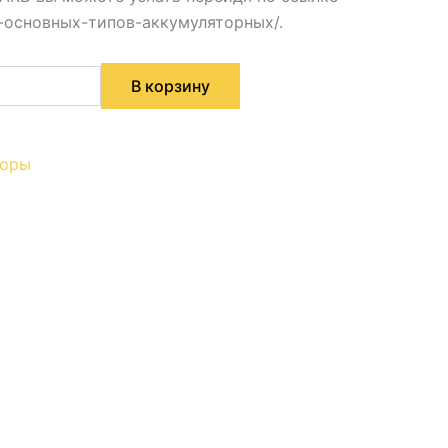
ор-основных-типов-аккумуляторных/.
В корзину
торы