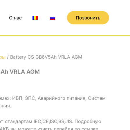
О нас
Позвонить
ры
/ Battery CS GB6V5Ah VRLA AGM
5Ah VRLA AGM
емах: ИБП, ЭПС, Аварийного питания, Систем
ания.
т стандартам IEC,CE,ISO,BS,JIS. Подробную
АКБ вы можете узнать перейдя по ссылке