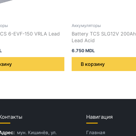
торы
Аккумуляторы
TCS 6-EVF-150 VRLA Lead
Battery TCS SLG12V 200Ah
Lead Acid
L
6.750
MDL
рзину
В корзину
Контакты
Навигация
Адрес:
мун. Кишинёв, ул.
Главная