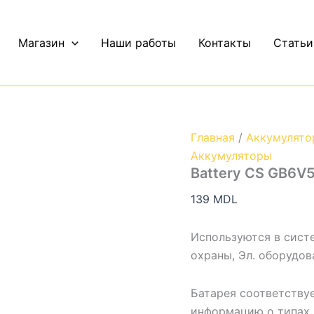
Количество
Battery
CS
Магазин
Наши работы
Контакты
Статьи
GB6V5Ah
VRLA
AGM
Главная
/
Аккумулято
Аккумуляторы
Battery CS GB6V
139
MDL
Используются в сист
охраны, Эл. оборудов
Батарея соответствуе
информацию о типах 