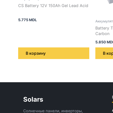
CS Battery 12V 150Ah Gel Lead Acid
5.775
MDL
Аккумуля
Battery 
Carbon
5.850
MD
В корзину
В ко
Solars
Солнечные панели, инверторы,