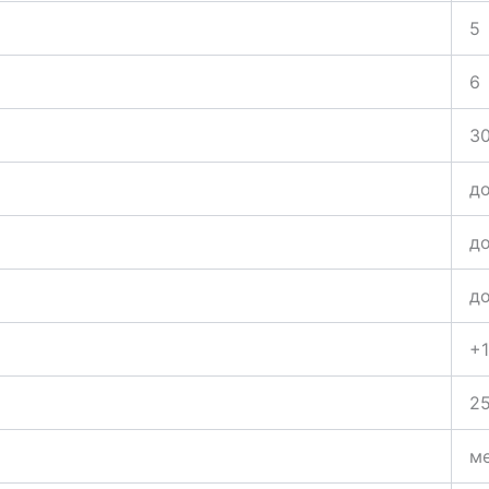
5
6
3
до
до
до
+1
2
ме