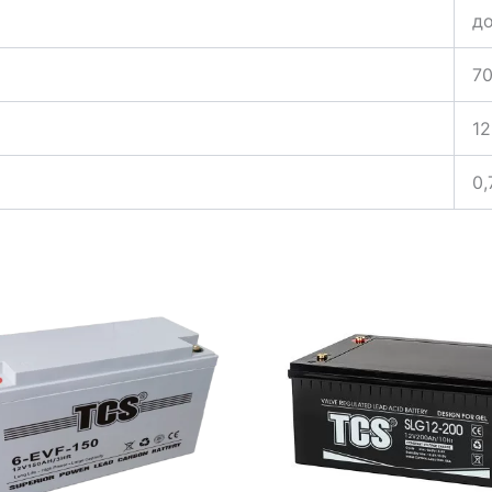
до
70
12
0,