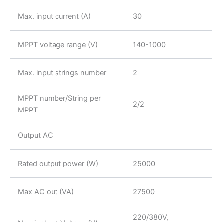
Max. input current (A)
30
MPPT voltage range (V)
140-1000
Max. input strings number
2
MPPT number/String per
2/2
MPPT
Output AC
Rated output power (W)
25000
Max AC out (VA)
27500
220/380V,