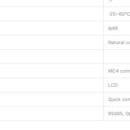
-25~60
Ip66
Natural c
MC4 conn
LCD
Quick con
RS485, Op