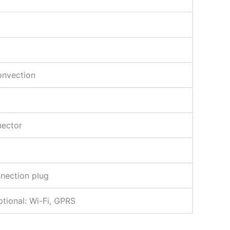
℃
onvection
ector
nection plug
tional: Wi-Fi, GPRS