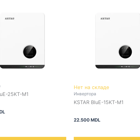
а
Нет на складе
luE-25KT-M1
Инвертора
KSTAR BluE-15KT-M1
DL
22.500
MDL