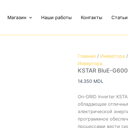
Количество
KSTAR
BluE-
Магазин
Наши работы
Контакты
Статьи
G6000D
Главная
/
Инвертора
/
Инвертора
KSTAR BluE-G60
14.350
MDL
On-GRID Inverter KST
обладающее отличны
электрической энерг
программное обеспеч
процессами вести сис