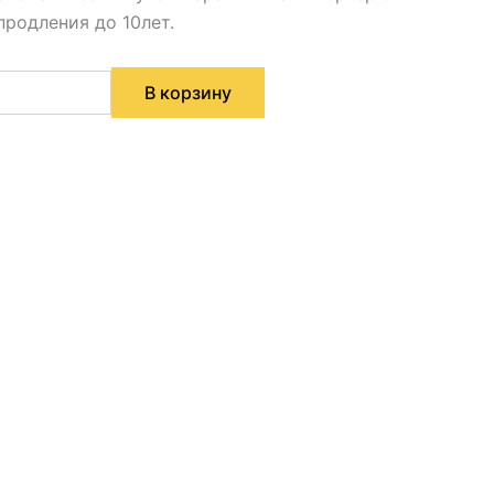
родления до 10лет.
В корзину
а