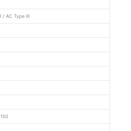
 / AC Type III
150