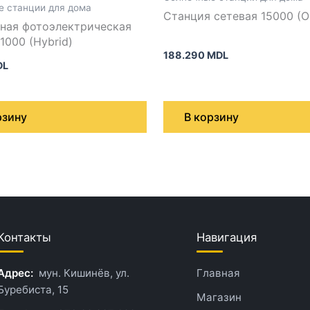
 станции для дома
Станция сетевая 15000 (O
ная фотоэлектрическая
станция 1000 (Hybrid)
188.290
MDL
DL
рзину
В корзину
Контакты
Навигация
Адрес:
мун. Кишинёв, ул.
Главная
Буребиста, 15
Магазин