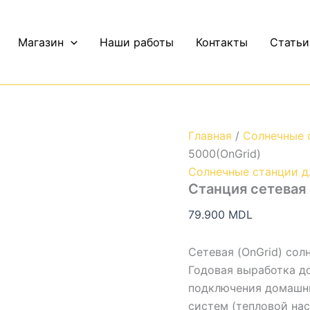
Количество
Станция
сетевая
Магазин
Наши работы
Контакты
Статьи
5000(OnGrid)
Главная
/
Солнечные 
5000(OnGrid)
Солнечные станции д
Станция сетевая
79.900
MDL
Сетевая (OnGrid) сол
Годовая выработка до
подключения домашни
систем (тепловой на