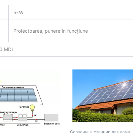
5kW
Proiectoarea, punere în funcțiune
,00 MDL
Солнечные станции для дома