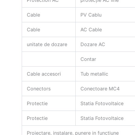
Protection AC
protecție AC line
Cable
PV Cablu
Cable
AC Cable
unitate de dozare
Dozare AC
Contar
Cable accesori
Tub metallic
Conectors
Conectoare MC4
Protectie
Statia Fotovoltaice
Protectie
Statia Fotovoltaice
Proiectare, instalare, punere in functiune