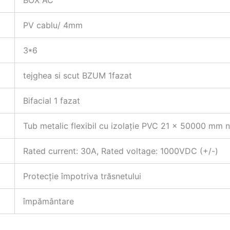
BOX AC
PV cablu/ 4mm
3*6
tejghea si scut BZUM 1fazat
Bifacial 1 fazat
Tub metalic flexibil cu izolație PVC 21 x 50000 mm 
Rated current: 30A, Rated voltage: 1000VDC (+/-)
Protecție împotriva trăsnetului
împământare