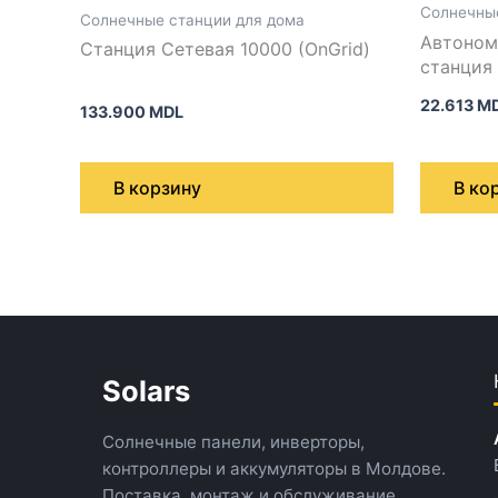
Солнечные
Солнечные станции для дома
Автоном
Станция Сетевая 10000 (OnGrid)
22.613
M
133.900
MDL
В корзину
В ко
Solars
Солнечные панели, инверторы,
контроллеры и аккумуляторы в Молдове.
Поставка, монтаж и обслуживание