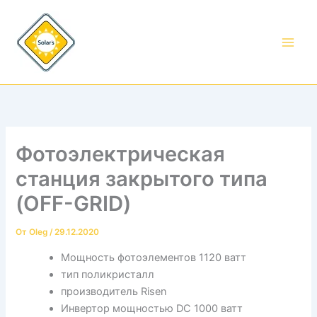
Перейти
к
содержимому
Фотоэлектрическая
станция закрытого типа
(OFF-GRID)
От
Oleg
/
29.12.2020
Мощность фотоэлементов 1120 ватт
тип поликристалл
производитель Risen
Инвертор мощностью DС 1000 ватт