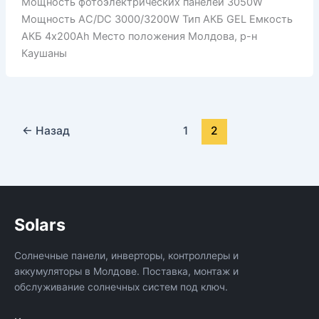
Мощность фотоэлектрических панелей 3050W
Мощность AC/DC 3000/3200W Тип АКБ GEL Емкость
АКБ 4x200Ah Место положения Молдова, р-н
Каушаны
←
Назад
1
2
Solars
Солнечные панели, инверторы, контроллеры и
аккумуляторы в Молдове. Поставка, монтаж и
обслуживание солнечных систем под ключ.