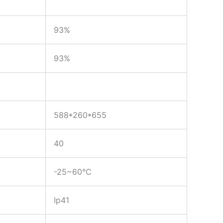
93%
93%
588*260*655
40
-25~60℃
Ip41