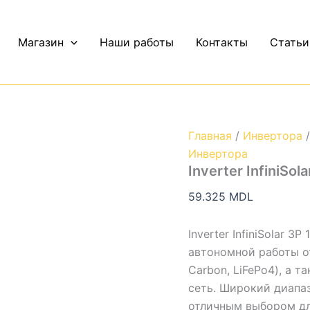
Количество
Inverter
InfiniSolar
Магазин
Наши работы
Контакты
Статьи
3P10kW
Hybrid
Главная
/
Инвертора
/
Инвертора
Inverter InfiniSo
59.325
MDL
Inverter InfiniSolar 
автономной работы от
Carbon, LiFePo4), а 
сеть. Широкий диапаз
отличным выбором дл